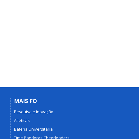
MAIS FO
Pesquisa e Inovação
Atléticas
Bateria Universitária
Time Pandoras Cheerleaders