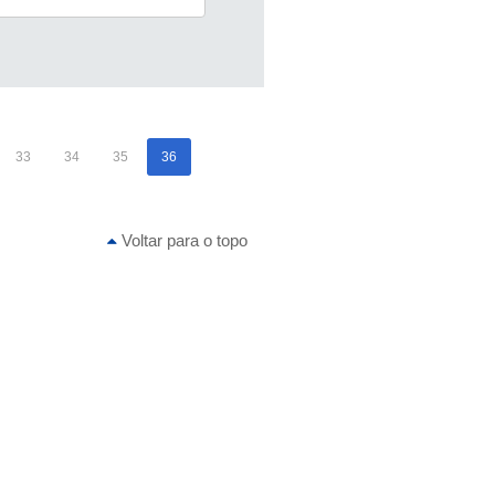
33
34
35
36
Voltar para o topo