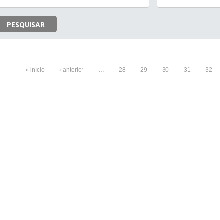
PESQUISAR
« início
‹ anterior
…
28
29
30
31
32