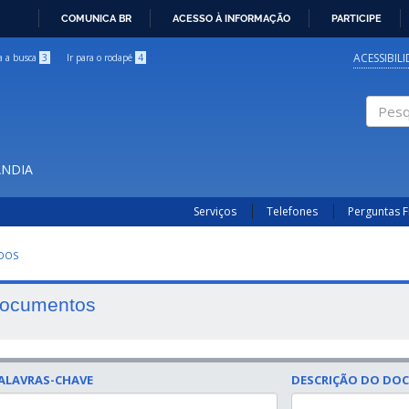
COMUNICA BR
ACESSO À INFORMAÇÃO
PARTICIPE
IR
PARA
ACESSIBIL
ra a busca
3
Ir para o rodapé
4
O
CONTEÚDO
Pesqui
ÂNDIA
Serviços
Telefones
Perguntas 
UDOS
ocumentos
ALAVRAS-CHAVE
DESCRIÇÃO DO DO