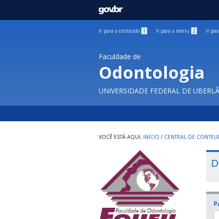
GOVBR
Ir para o conteúdo
1
Ir para o menu
2
Ir pa
Faculdade de
Odontologia
UNIVERSIDADE FEDERAL DE UBERL
INÍCIO
/
CENTRAL DE CONTE
D
P